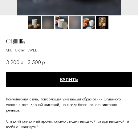
СГУЩЕНКА
SKU:
Kitchen_SWEET
3 200
р.
3 500
р.
КУПИТЬ
Контейнерная свеча, повторяющая узнаваемый образ банки Сгущеного
молока с легендарной этикеткой, но в виде белоснежного гипсового
рельефа.
Сладкий сливочный аромат, словно сегодня выходной, завтра выходной, и
вообще - каникулы!