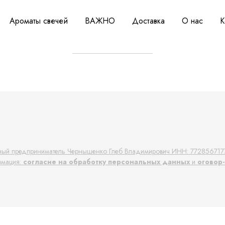
Ароматы свечей
ВАЖНО
Доставка
О нас
К
ый предприниматель Чернышенко Глеб Владимирович ИНН: 772856717
рмация:
согласие на обработку персональных данных
и
оговор-